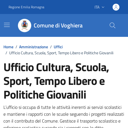
Vai ai contenuti
Vai al footer
ITA
Regione Emilia Romagna
Lingua attiva:
Comune di Voghiera
Home
/
Amministrazione
/
Uffici
/
Ufficio Cultura, Scuola, Sport, Tempo Libero e Politiche Giovanili
Ufficio Cultura, Scuola,
Sport, Tempo Libero e
Politiche Giovanili
Dettagli dell'unità organizzativa
L’ufficio si occupa di tutte le attività inerenti ai servizi scolastici
e mantiene i rapporti con le scuole seguendo i progetti realizzati
con il contributo del Comune. Gestisce il trasporto scolastico e
refezione scolastica curando sia i rapporti con le ditte