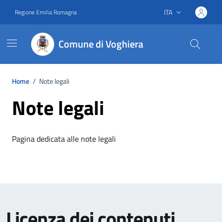
Vai ai contenuti
Vai al footer
ITA
Regione Emilia Romagna
Lingua attiva:
Comune di Voghiera
Home
/
Note legali
Note legali
Pagina dedicata alle note legali
Licenza dei contenuti