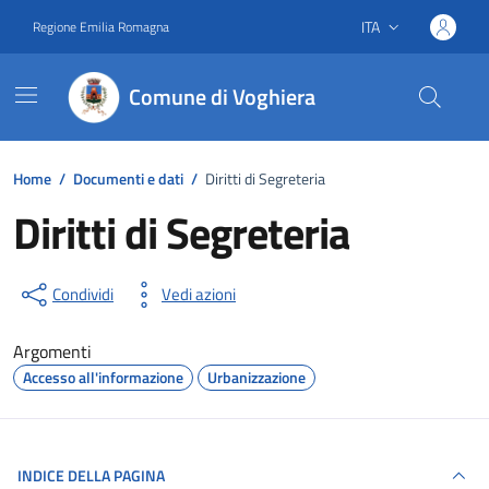
Vai ai contenuti
Vai al footer
ITA
Regione Emilia Romagna
Lingua attiva:
Comune di Voghiera
Home
/
Documenti e dati
/
Diritti di Segreteria
Diritti di Segreteria
Dettagli del documento
Condividi
Vedi azioni
Argomenti
Accesso all'informazione
Urbanizzazione
INDICE DELLA PAGINA