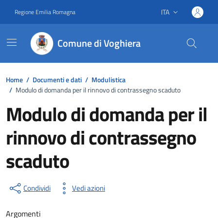
Vai ai contenuti
Vai al footer
ITA
Regione Emilia Romagna
Lingua attiva:
Comune di Voghiera
Home
/
Documenti e dati
/
Modulistica
/
Modulo di domanda per il rinnovo di contrassegno scaduto
Modulo di domanda per il
rinnovo di contrassegno
scaduto
Dettagli del documento
Condividi
Vedi azioni
Argomenti