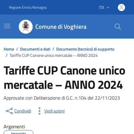
Vai ai contenuti
Vai al footer
ITA
Regione Emilia Romagna
Lingua attiva:
Comune di Voghiera
Home
/
Documenti e dati
/
Documento (tecnico) di supporto
/
Tariffe CUP Canone unico mercatale – ANNO 2024
Tariffe CUP Canone unico
mercatale – ANNO 2024
Dettagli del documento
Approvate con Deliberazione di G.C. n.104 del 22/11/2023
Condividi
Vedi azioni
Argomenti
Imposte