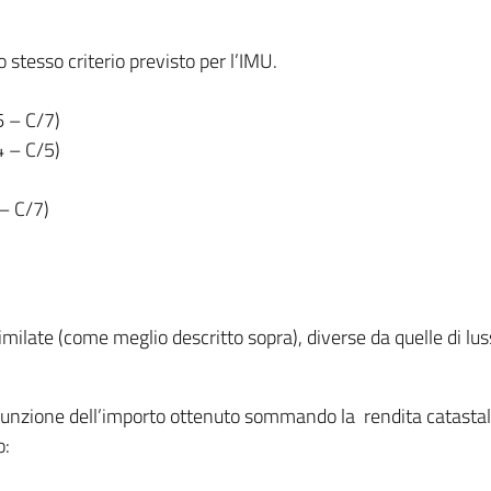
o stesso criterio previsto per l’IMU.
6 – C/7)
4 – C/5)
 – C/7)
similate (come meglio descritto sopra), diverse da quelle di lus
n funzione dell’importo ottenuto sommando la rendita catastale
o: