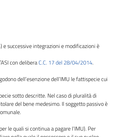
) e successive integrazioni e modificazioni è
 TASI con delibera
C.C. 17 del 28/04/2014
.
godono dell’esenzione dell’IMU le fattispecie cui
cie sotto descritte. Nel caso di pluralità di
itolare del bene medesimo. Il soggetto passivo è
 comunale.
er le quali si continua a pagare l’IMU). Per
liare nella quale il possessore e il suo nucleo