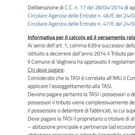
Deliberazione di
C.C. n. 17 del 28/04/2014
di ap
Circolare Agenzia delle Entrate n. 46/E del 24/0
Circolare Agenzia delle Entrate n. 47/E del 24/0
Informativa per il calcolo ed il versamento rela
Ai sensi dell’art. 1, comma 639 e successivi del
istituito a decorrere dall’anno 2014 il Tributo per i
Il Comune di Voghiera ha approvato il regolame
Chi deve pagare
:
Considerato che la TASI è correlata all’IMU il C
applicare l’assoggettamento alla TASI.
Devono pagare pertanto la TASI i possessori o dete
possessori il tributo viene complessivamente de
il possessore o detentore di fabbricati, la cui s
Deve pagare la TASI il proprietario o titolare di al
– abitazione principale e pertinenze (ad eccezione
abitazione principale si intende l’immobile iscrit