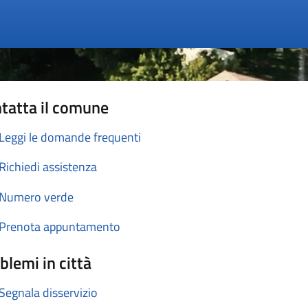
tatta il comune
Leggi le domande frequenti
Richiedi assistenza
Numero verde
Prenota appuntamento
blemi in città
Segnala disservizio