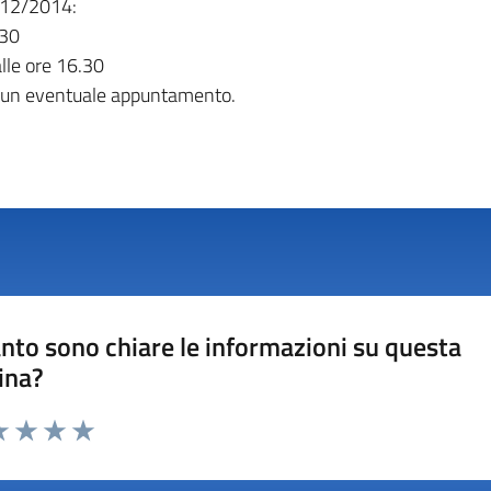
6/12/2014:
.30
lle ore 16.30
 per un eventuale appuntamento.
nto sono chiare le informazioni su questa
ina?
a 1 stelle su 5
luta 2 stelle su 5
Valuta 3 stelle su 5
Valuta 4 stelle su 5
Valuta 5 stelle su 5