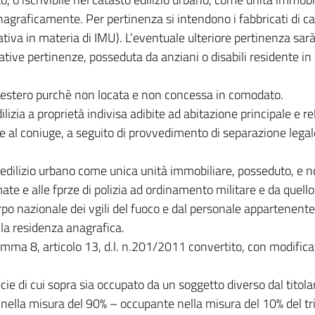
agraficamente. Per pertinenza si intendono i fabbricati di ca
tiva in materia di IMU). L’eventuale ulteriore pertinenza sar
tive pertinenze, posseduta da anziani o disabili residente in 
 all’estero purchè non locata e non concessa in comodato.
izia a proprietà indivisa adibite ad abitazione principale e re
e al coniuge, a seguito di provvedimento di separazione lega
to edilizio urbano come unica unità immobiliare, posseduto, e 
e e alle fprze di polizia ad ordinamento militare e da quello 
o nazionale dei vgili del fuoco e dal personale appartenente a
lla residenza anagrafica.
comma 8, articolo 13, d.l. n.201/2011 convertito, con modifica
cie di cui sopra sia occupato da un soggetto diverso dal titolar
ale nella misura del 90% – occupante nella misura del 10% del