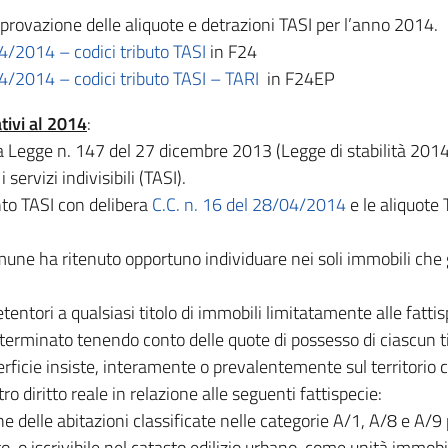
provazione delle aliquote e detrazioni TASI per l’anno 2014.
4/2014 – codici tributo TASI
in F24
4/2014 – codici tributo TASI – TARI
in F24EP
tivi al 2014
:
la Legge n. 147 del 27 dicembre 2013 (Legge di stabilità 2014
 servizi indivisibili (TASI).
nto TASI con delibera
C.C. n. 16 del 28/04/2014
e le aliquote
omune ha ritenuto opportuno individuare nei soli immobili che 
ntori a qualsiasi titolo di immobili limitatamente alle fattispe
terminato tenendo conto delle quote di possesso di ciascun t
uperficie insiste, interamente o prevalentemente sul territorio
tro diritto reale in relazione alle seguenti fattispecie:
 delle abitazioni classificate nelle categorie A/1, A/8 e A/9 p
to, o iscrivibile nel catasto edilizio urbano, come unità immobi