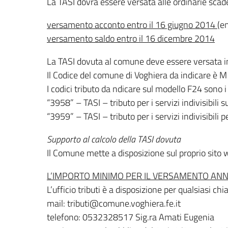
La TASI dovrà essere versata alle ordinarie scad
versamento acconto entro il 16 giugno 2014 (
en
versamento saldo entro il 16 dicembre 2014
La TASI dovuta al comune deve essere versata i
Il Codice del comune di Voghiera da indicare è 
I codici tributo da ndicare sul modello F24 sono i
“3958” – TASI – tributo per i servizi indivisibili 
“3959” – TASI – tributo per i servizi indivisibili 
Supporto al calcolo della TASI dovuta
Il Comune mette a disposizione sul proprio sito 
L’IMPORTO MINIMO PER IL VERSAMENTO ANNUO E’
L’ufficio tributi è a disposizione per qualsiasi 
mail: tributi@comune.voghiera.fe.it
telefono: 0532328517 Sig.ra Amati Eugenia