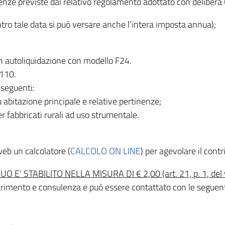
enze previste dal relativo regolamento adottato con delibera
tro tale data si può versare anche l’intera imposta annua);
n autoliquidazione con modello F24.
M110.
 seguenti:
su abitazione principale e relative pertinenze;
per fabbricati rurali ad uso strumentale.
web un calcolatore (
CALCOLO ON LINE
) per agevolare il cont
 STABILITO NELLA MISURA DI € 2,00 (art. 21, p. 1, del vi
chiarimento e consulenza e può essere contattato con le seguen