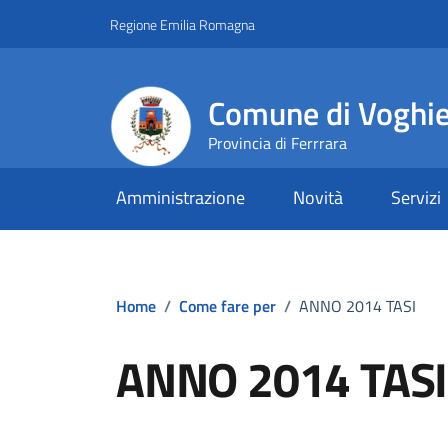
Vai ai contenuti
Vai al footer
Regione Emilia Romagna
Comune di Voghi
Provincia di Ferrrara
Amministrazione
Novità
Servizi
Home
/
Come fare per
/
ANNO 2014 TASI
ANNO 2014 TASI