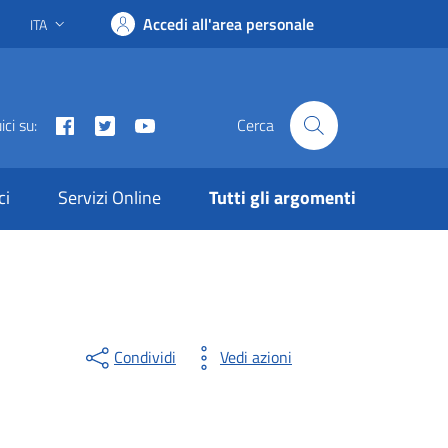
Accedi all'area personale
ITA
Lingua attiva:
Facebook
Twitter
Youtube
ci su:
Cerca
ci
Servizi Online
Tutti gli argomenti
Condividi
Vedi azioni