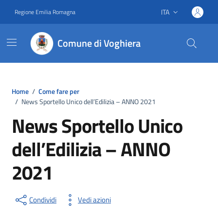
Vai ai contenuti
Vai al footer
ITA
Regione Emilia Romagna
Lingua attiva:
Comune di Voghiera
Home
/
Come fare per
/
News Sportello Unico dell’Edilizia – ANNO 2021
News Sportello Unico
dell’Edilizia – ANNO
2021
Condividi
Vedi azioni