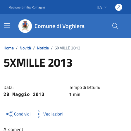
Vai ai contenuti
Vai al footer
ITA
Regione Emilia Romagna
Lingua attiva:
Comune di Voghiera
Home
/
Novità
/
Notizie
/
5XMILLE 2013
5XMILLE 2013
Dettagli della notizia
Data:
Tempo di lettura:
1 min
20 Maggio 2013
Condividi
Vedi azioni
Argomenti