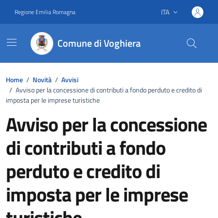
Vai ai contenuti
Vai al footer
ITA
Regione Emilia Romagna
Lingua attiva:
Comune di Voghiera
Home
/
Novità
/
Avvisi
/
Avviso per la concessione di contributi a fondo perduto e credito di
imposta per le imprese turistiche
Avviso per la concessione
di contributi a fondo
perduto e credito di
imposta per le imprese
turistiche