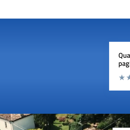
Qua
pag
Valut
Va