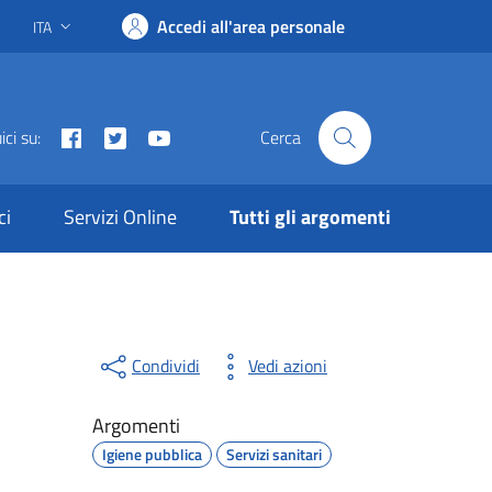
Accedi all'area personale
ITA
Lingua attiva:
Facebook
Twitter
Youtube
ci su:
Cerca
ci
Servizi Online
Tutti gli argomenti
Condividi
Vedi azioni
Argomenti
Igiene pubblica
Servizi sanitari