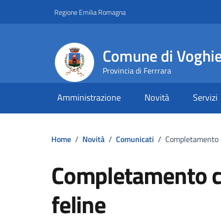
Vai ai contenuti
Vai al footer
Regione Emilia Romagna
Comune di Voghi
Provincia di Ferrrara
Amministrazione
Novità
Servizi
Home
/
Novità
/
Comunicati
/
Completamento c
Completamento c
feline