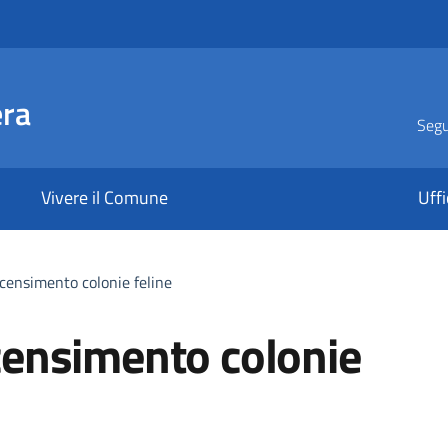
era
Segui
Vivere il Comune
Uffi
ensimento colonie feline
ensimento colonie