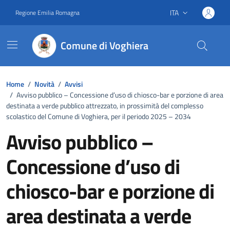
Vai ai contenuti
Vai al footer
ITA
Regione Emilia Romagna
Lingua attiva:
Comune di Voghiera
Home
/
Novità
/
Avvisi
/
Avviso pubblico – Concessione d’uso di chiosco-bar e porzione di area
destinata a verde pubblico attrezzato, in prossimità del complesso
scolastico del Comune di Voghiera, per il periodo 2025 – 2034
Avviso pubblico –
Concessione d’uso di
chiosco-bar e porzione di
area destinata a verde