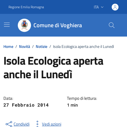
Vai ai contenuti
Vai al footer
ITA
Regione Emilia Romagna
Lingua attiva:
Comune di Voghiera
Home
/
Novità
/
Notizie
/
Isola Ecologica aperta anche il Lunedì
Isola Ecologica aperta
anche il Lunedì
Dettagli della notizia
Data:
Tempo di lettura:
1 min
27 Febbraio 2014
Condividi
Vedi azioni