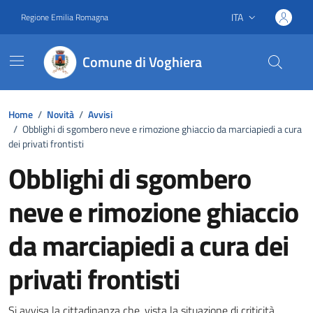
Vai ai contenuti
Vai al footer
ITA
Regione Emilia Romagna
Lingua attiva:
Comune di Voghiera
Home
/
Novità
/
Avvisi
/
Obblighi di sgombero neve e rimozione ghiaccio da marciapiedi a cura
dei privati frontisti
Obblighi di sgombero
neve e rimozione ghiaccio
da marciapiedi a cura dei
privati frontisti
Si avvisa la cittadinanza che, v
ista la situazione di criticità