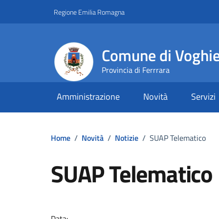
Vai ai contenuti
Vai al footer
Regione Emilia Romagna
Comune di Voghi
Provincia di Ferrrara
Amministrazione
Novità
Servizi
Home
/
Novità
/
Notizie
/
SUAP Telematico
SUAP Telematico
Dettagli della notizi
Data: