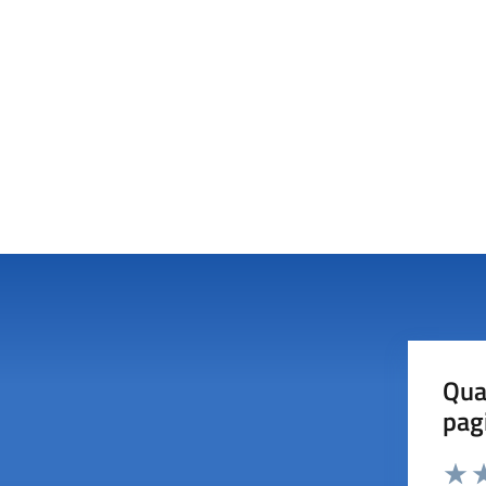
Qua
pag