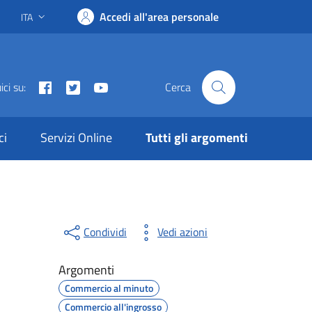
Accedi all'area personale
ITA
Lingua attiva:
Facebook
Twitter
Youtube
ci su:
Cerca
ci
Servizi Online
Tutti gli argomenti
Condividi
Vedi azioni
Argomenti
Commercio al minuto
Commercio all'ingrosso