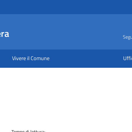
era
Segui
Vivere il Comune
Uffi
a
Tempo di lettura: