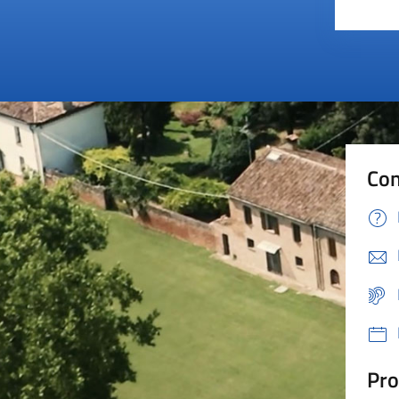
Valut
Va
Con
Pro