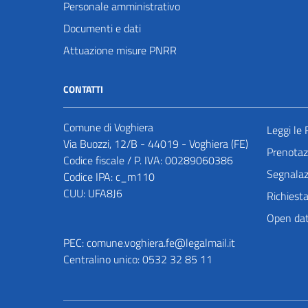
Personale amministrativo
Documenti e dati
Attuazione misure PNRR
CONTATTI
Comune di Voghiera
Leggi le
Via Buozzi, 12/B - 44019 - Voghiera (FE)
Prenota
Codice fiscale / P. IVA: 00289060386
Segnalazi
Codice IPA: c_m110
CUU: UFA8J6
Richiest
Open da
PEC:
comune.voghiera.fe@legalmail.it
Centralino unico: 0532 32 85 11