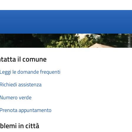
a 1 stelle su 5
luta 2 stelle su 5
Valuta 3 stelle su 5
Valuta 4 stelle su 5
Valuta 5 stelle su 5
tatta il comune
Leggi le domande frequenti
Richiedi assistenza
Numero verde
Prenota appuntamento
blemi in città