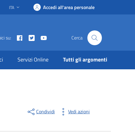
Accedi all'area personale
ITA
Lingua attiva:
Facebook
Twitter
Youtube
ci su:
Cerca
ci
Servizi Online
Tutti gli argomenti
Condividi
Vedi azioni