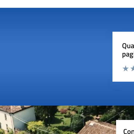
Qua
pag
Valut
Va
Con