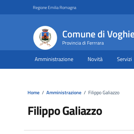
Vai ai contenuti
Vai al footer
Regione Emilia Romagna
Comune di Voghi
Provincia di Ferrrara
Amministrazione
Novità
Servizi
Home
/
Amministrazione
/
Filippo Galiazzo
Filippo Galiazzo