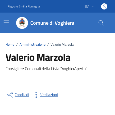
Vai ai contenuti
Vai al footer
ITA
Regione Emilia Romagna
Lingua attiva:
Comune di Voghiera
Home
/
Amministrazione
/
Valerio Marzola
Valerio Marzola
Consigliere Comunali della Lista "VoghierAperta"
Condividi
Vedi azioni