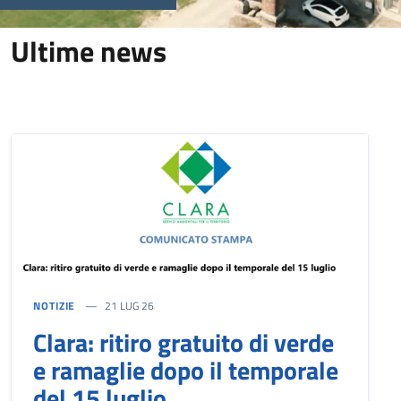
Novità in evidenza
Ultime news
NOTIZIE
21 LUG 26
Clara: ritiro gratuito di verde
e ramaglie dopo il temporale
del 15 luglio