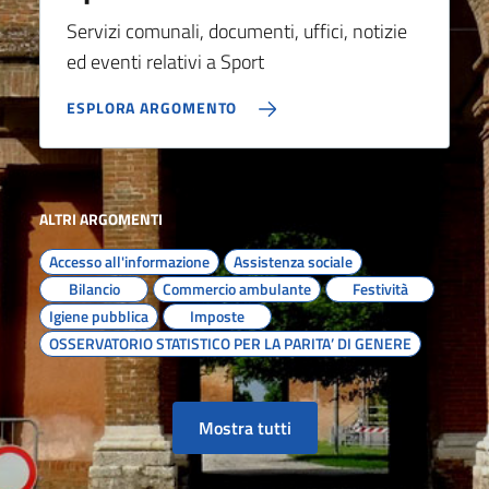
Servizi comunali, documenti, uffici, notizie
ed eventi relativi a Sport
ESPLORA ARGOMENTO
ALTRI ARGOMENTI
Accesso all'informazione
Assistenza sociale
Bilancio
Commercio ambulante
Festività
Igiene pubblica
Imposte
OSSERVATORIO STATISTICO PER LA PARITA’ DI GENERE
Mostra tutti