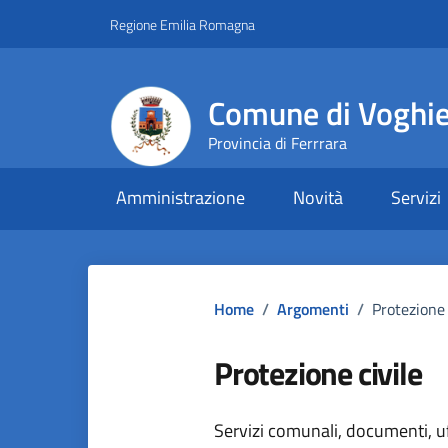
Vai ai contenuti
Vai al footer
Regione Emilia Romagna
Comune di Voghi
Provincia di Ferrrara
Amministrazione
Novità
Servizi
Home
/
Argomenti
/
Protezione 
Protezione civile
Dettagli dell
Servizi comunali, documenti, uff