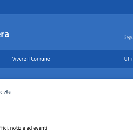
era
Segui
Vivere il Comune
Uffi
civile
'argomento
ici, notizie ed eventi