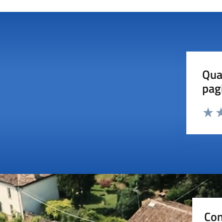
Qua
pag
Valut
Va
Con