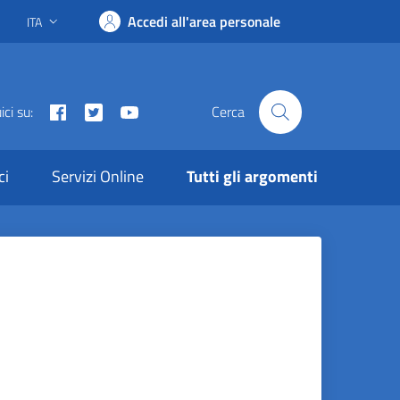
Accedi all'area personale
ITA
Lingua attiva:
Facebook
Twitter
Youtube
ci su:
Cerca
ci
Servizi Online
Tutti gli argomenti