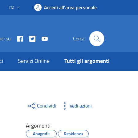
Accedi all'area personale
ITA
Lingua attiva:
Facebook
Twitter
Youtube
ci su:
Cerca
ci
Servizi Online
Tutti gli argomenti
Condividi
Vedi azioni
Argomenti
Anagrafe
Residenza