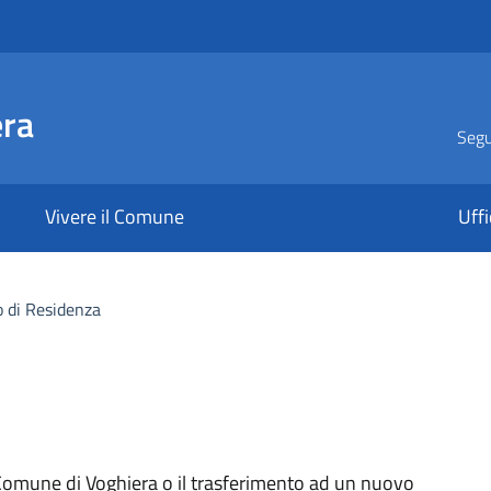
era
Segui
Vivere il Comune
Uffi
 di Residenza
el Comune di Voghiera o il trasferimento ad un nuovo