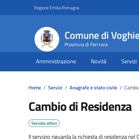
Vai ai contenuti
Vai al footer
Regione Emilia Romagna
Comune di Voghi
Provincia di Ferrrara
Amministrazione
Novità
Servizi
Home
/
Servizi
/
Anagrafe e stato civile
/
Cambio
Cambio di Residenza
Servizio attivo
Il servizio riguarda la richiesta di residenza n